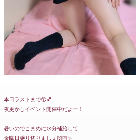
本日ラストまで😚💕
夜更かしイベント開催中だよー！
暑いのでこまめに水分補給して
金曜日乗り切りましょ🙌🏻✨