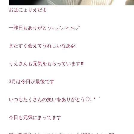
おはにょりえだよ
一昨日もありがとうᴗ ̫ ᴗ‎˘⸝⸝> ̫ <⸝⸝˘ ‎
またすぐ会えてうれしいなあ໒꒱
りえさんも元気をもらっています❗️❗️
3月は今日が最後です
いつもたくさんの笑いをありがとう♡...*゜
今日も元気にまってます