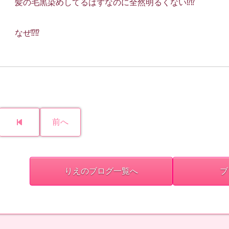
髪の毛黒染めしてるはずなのに全然明るくない⁉️⁉️
なぜ⁉️⁉️
前へ
りえのブログ一覧へ
ブ